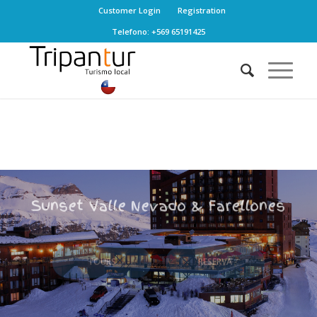
Customer Login
Registration
Telefono: +569 65191425
Sunset Valle Nevado & Farellones
TOURS
RESERVA