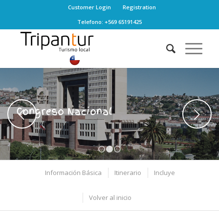
Customer Login
Registration
Telefono: +569 65191425
Congreso Nacional
Next
1
2
3
Información Básica
Itinerario
Incluye
Volver al inicio